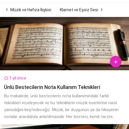


Müzik ve Hafıza İlişkisi
Klarnet ve Eşsiz Sesi

1 yıl önce

Ünlü Bestecilerin Nota Kullanım Teknikleri
Bu makalede, ünlü bestecilerin nota kullanımındaki farklı
teknikleri inceleyecek ve bu tekniklerin müzik eserlerine nasıl
yansıdığını keşfedeceğiz. Müzik, bir duygunun ya da hikayenin
notalar aracılığıyla anlatılmasıdır. Her besteci, kendi tarzını...