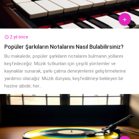

2 yıl önce

Popüler Şarkıların Notalarını Nasıl Bulabilirsiniz?
Bu makalede, popüler şarkıların notalarını bulmanın yollarını
keşfedeceğiz. Müzik tutkunları için çeşitli yöntemler ve
kaynaklar sunarak, şarkı çalma deneyimlerini geliştirmelerine
yardımcı olacağız. Müzik dünyası, keşfedilmeyi bekleyen bir
hazine gibidir; her...