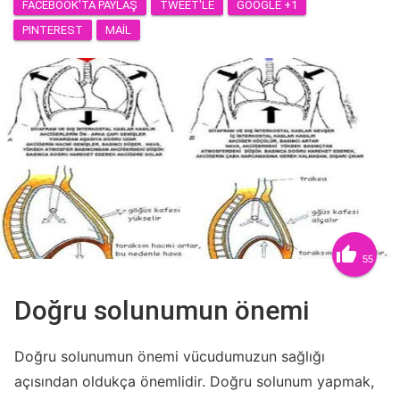
FACEBOOK'TA PAYLAŞ
TWEET'LE
GOOGLE +1
PINTEREST
MAIL

55
Doğru solunumun önemi
Doğru solunumun önemi vücudumuzun sağlığı
açısından oldukça önemlidir. Doğru solunum yapmak,