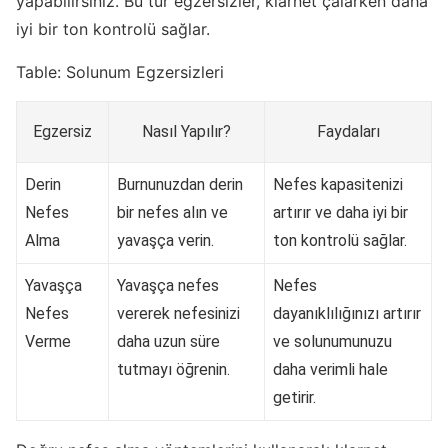
yapabilirsiniz. Bu tür egzersizler, klarnet çalarken daha
iyi bir ton kontrolü sağlar.
Table: Solunum Egzersizleri
Egzersiz
Nasıl Yapılır?
Faydaları
Derin
Burnunuzdan derin
Nefes kapasitenizi
Nefes
bir nefes alın ve
artırır ve daha iyi bir
Alma
yavaşça verin.
ton kontrolü sağlar.
Yavaşça
Yavaşça nefes
Nefes
Nefes
vererek nefesinizi
dayanıklılığınızı artırır
Verme
daha uzun süre
ve solunumunuzu
tutmayı öğrenin.
daha verimli hale
getirir.