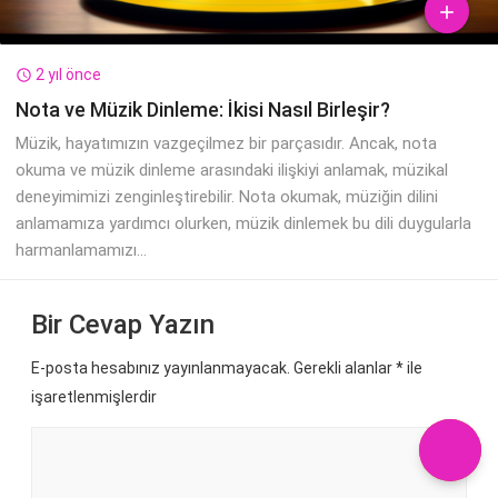

2 yıl önce

Nota ve Müzik Dinleme: İkisi Nasıl Birleşir?
Müzik, hayatımızın vazgeçilmez bir parçasıdır. Ancak, nota
okuma ve müzik dinleme arasındaki ilişkiyi anlamak, müzikal
deneyimimizi zenginleştirebilir. Nota okumak, müziğin dilini
anlamamıza yardımcı olurken, müzik dinlemek bu dili duygularla
harmanlamamızı...
Bir Cevap Yazın
E-posta hesabınız yayınlanmayacak. Gerekli alanlar
*
ile
işaretlenmişlerdir