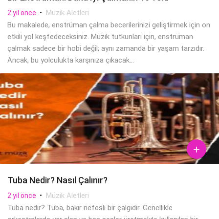
•
Müzik Aletleri
2 yıl önce
Bu makalede, enstrüman çalma becerilerinizi geliştirmek için on
etkili yol keşfedeceksiniz. Müzik tutkunları için, enstrüman
çalmak sadece bir hobi değil; aynı zamanda bir yaşam tarzıdır.
Ancak, bu yolculukta karşınıza çıkacak...

Tuba Nedir? Nasıl Çalınır?
•
Müzik Aletleri
2 yıl önce
Tuba nedir? Tuba, bakır nefesli bir çalgıdır. Genellikle