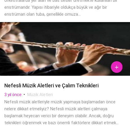
orkestralarda yer alan ve bas sesler üretmekte kullanılan bir
enstrümandır. Yapısı itibariyle oldukça büyük ve ağır bir
enstrüman olan tuba, genellikle omuza...

Nefesli Müzik Aletleri ve Çalım Teknikleri
•
Müzik Aletleri
3 yıl önce
Nefesli müzik aletleriyle müzik yapmaya başlamadan önce
nelere dikkat etmeliyiz? Nefesli müzik aletleri çalmaya
başlamak heyecan verici bir deneyim olabilir. Ancak, doğru
teknikleri öğrenmek ve bazı önemli faktörlere dikkat etmek...