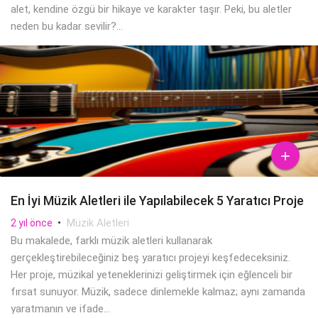
alet, kendine özgü bir hikaye ve karakter taşır. Peki, bu aletler
neden bu kadar sevilir?...

En İyi Müzik Aletleri ile Yapılabilecek 5 Yaratıcı Proje
•
Müzik Aletleri
2 yıl önce
Bu makalede, farklı müzik aletleri kullanarak
gerçekleştirebileceğiniz beş yaratıcı projeyi keşfedeceksiniz.
Her proje, müzikal yeteneklerinizi geliştirmek için eğlenceli bir
fırsat sunuyor. Müzik, sadece dinlemekle kalmaz; aynı zamanda
yaratmanın ve ifade...