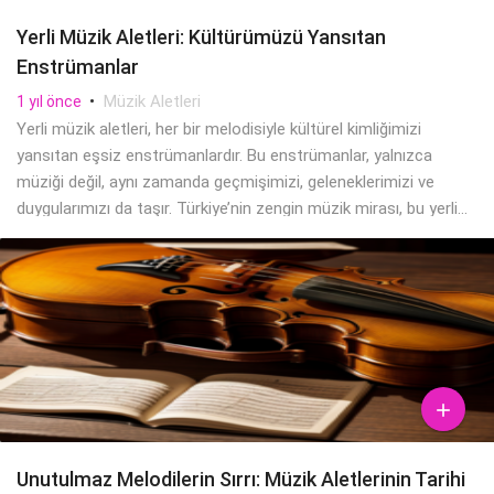
Yerli Müzik Aletleri: Kültürümüzü Yansıtan
Enstrümanlar
•
Müzik Aletleri
1 yıl önce
Yerli müzik aletleri, her bir melodisiyle kültürel kimliğimizi
yansıtan eşsiz enstrümanlardır. Bu enstrümanlar, yalnızca
müziği değil, aynı zamanda geçmişimizi, geleneklerimizi ve
duygularımızı da taşır. Türkiye’nin zengin müzik mirası, bu yerli...

Unutulmaz Melodilerin Sırrı: Müzik Aletlerinin Tarihi