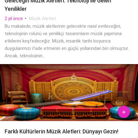
Geleceğin Müzik Aletleri: Teknoloji ile Gelen
Yenilikler
•
Müzik Aletleri
2 yıl önce
Bu makalede, müzik aletlerinin gelecekte nasıl evrileceğini,
teknolojinin rolünü ve yenilikçi tasarımların müzik yapımına
etkilerini keşfedeceğiz. Müzik, insanlık tarihi boyunca
duygularımızı ifade etmenin en güçlü yollarından biri olmuştur.
Ancak, teknolojinin...

Farklı Kültürlerin Müzik Aletleri: Dünyayı Gezin!