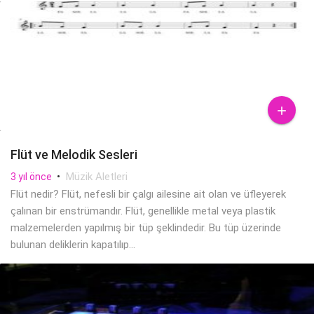

Flüt ve Melodik Sesleri
•
Müzik Aletleri
3 yıl önce
Flüt nedir? Flüt, nefesli bir çalgı ailesine ait olan ve üfleyerek
çalınan bir enstrümandır. Flüt, genellikle metal veya plastik
malzemelerden yapılmış bir tüp şeklindedir. Bu tüp üzerinde
bulunan deliklerin kapatılıp...