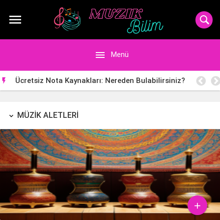


Menü
Ücretsiz Nota Kaynakları: Nereden Bulabilirsiniz?

MÜZIK ALETLERI
keyboard_arrow_down
