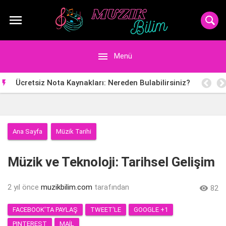


Menü
Ücretsiz Nota Kaynakları: Nereden Bulabilirsiniz?

Ana Sayfa
Müzik Tarihi
Müzik ve Teknoloji: Tarihsel Gelişim
2 yıl önce
muzikbilim.com
tarafından

82
FACEBOOK'TA PAYLAŞ
TWEET'LE
GOOGLE +1
PINTEREST
MAIL