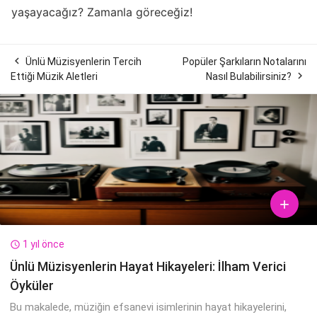
yaşayacağız? Zamanla göreceğiz!

Ünlü Müzisyenlerin Tercih
Popüler Şarkıların Notalarını

Ettiği Müzik Aletleri
Nasıl Bulabilirsiniz?

1 yıl önce

Ünlü Müzisyenlerin Hayat Hikayeleri: İlham Verici
Öyküler
Bu makalede, müziğin efsanevi isimlerinin hayat hikayelerini,