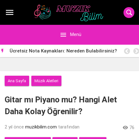


Menü
Ücretsiz Nota Kaynakları: Nereden Bulabilirsiniz?

Ana Sayfa
Müzik Aletleri
Gitar mı Piyano mu? Hangi Alet
Daha Kolay Öğrenilir?
2 yıl önce
muzikbilim.com
tarafından

76