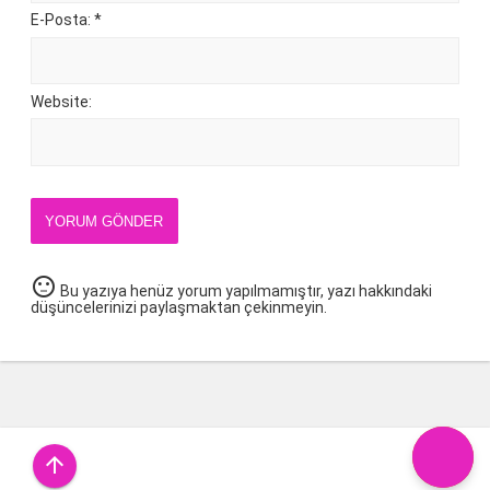
E-Posta: *
Website:
YORUM GÖNDER
sentiment_neutral
Bu yazıya henüz yorum yapılmamıştır, yazı hakkındaki
düşüncelerinizi paylaşmaktan çekinmeyin.
