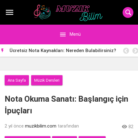


Menü
Ücretsiz Nota Kaynakları: Nereden Bulabilirsiniz?

Ana Sayfa
Müzik Dersleri
Nota Okuma Sanatı: Başlangıç için
İpuçları
2 yıl önce
muzikbilim.com
tarafından

82