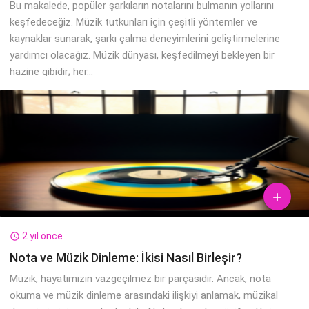
Bu makalede, popüler şarkıların notalarını bulmanın yollarını
keşfedeceğiz. Müzik tutkunları için çeşitli yöntemler ve
kaynaklar sunarak, şarkı çalma deneyimlerini geliştirmelerine
yardımcı olacağız. Müzik dünyası, keşfedilmeyi bekleyen bir
hazine gibidir; her...

2 yıl önce

Nota ve Müzik Dinleme: İkisi Nasıl Birleşir?
Müzik, hayatımızın vazgeçilmez bir parçasıdır. Ancak, nota
okuma ve müzik dinleme arasındaki ilişkiyi anlamak, müzikal