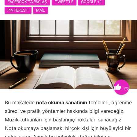
FACEBOOK'TA PAYLAŞ
TWEET'LE
GOOGLE +1
PINTEREST
MAIL

172
Bu makalede
nota okuma sanatının
temelleri, öğrenme
süreci ve pratik yöntemler hakkında bilgi vereceğiz.
Müzik tutkunları için başlangıç noktaları sunacağız.
Nota okumaya başlamak, birçok kişi için büyüleyici bir
yolculuktur. Ancak bu yolculuk, doğru bilgi ve