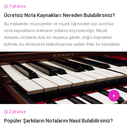
1 yıl önce

Ücretsiz Nota Kaynakları: Nereden Bulabilirsiniz?
Bu makalede, müzisyenler ve müzik öğrencileri için ücretsiz
nota kaynaklarını bulmanın yollarını keşfedeceğiz. Müzik
dünyası, notalarla dolu bir okyanus gibidir; doğru kaynakları
bulmak, bu okyanusta kaybolmamayı sağlar. Peki, bu kaynakları...

2 yıl önce

Popüler Şarkıların Notalarını Nasıl Bulabilirsiniz?