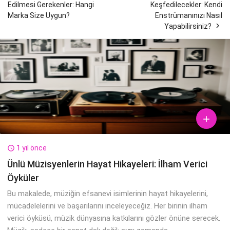
Edilmesi Gerekenler: Hangi
Keşfedilecekler: Kendi
Marka Size Uygun?
Enstrümanınızı Nasıl

Yapabilirsiniz?

1 yıl önce

Ünlü Müzisyenlerin Hayat Hikayeleri: İlham Verici
Öyküler
Bu makalede, müziğin efsanevi isimlerinin hayat hikayelerini,
mücadelelerini ve başarılarını inceleyeceğiz. Her birinin ilham
verici öyküsü, müzik dünyasına katkılarını gözler önüne serecek.