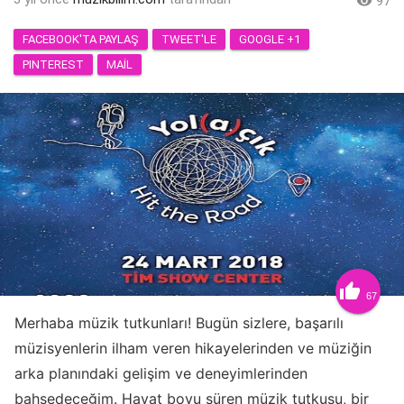

97
FACEBOOK'TA PAYLAŞ
TWEET'LE
GOOGLE +1
PINTEREST
MAIL

67
Merhaba müzik tutkunları! Bugün sizlere, başarılı
müzisyenlerin ilham veren hikayelerinden ve müziğin
arka planındaki gelişim ve deneyimlerinden
bahsedeceğim. Hayat boyu süren müzik tutkusu, bir