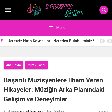


Menü
Ücretsiz Nota Kaynakları: Nereden Bulabilirsiniz?

Ana Sayfa
Müzik Tarihi
Başarılı Müzisyenlere İlham Veren
Hikayeler: Müziğin Arka Planındaki
Gelişim ve Deneyimler
3 yıl önce
muzikbilim.com
tarafından