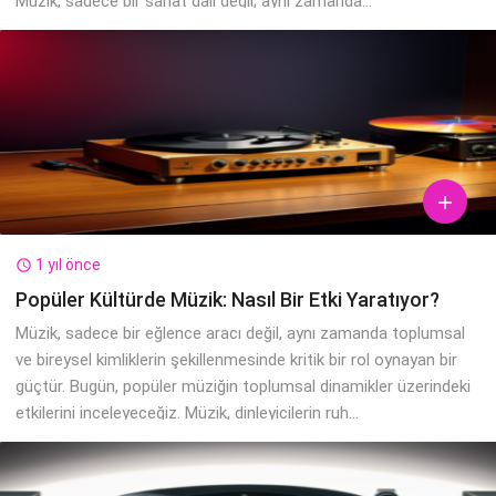
Müzik, sadece bir sanat dalı değil; aynı zamanda...

1 yıl önce

Popüler Kültürde Müzik: Nasıl Bir Etki Yaratıyor?
Müzik, sadece bir eğlence aracı değil, aynı zamanda toplumsal
ve bireysel kimliklerin şekillenmesinde kritik bir rol oynayan bir
güçtür. Bugün, popüler müziğin toplumsal dinamikler üzerindeki
etkilerini inceleyeceğiz. Müzik, dinleyicilerin ruh...