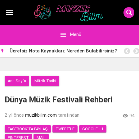


Menü
Ücretsiz Nota Kaynakları: Nereden Bulabilirsiniz?

Ana Sayfa
Müzik Tarihi
Dünya Müzik Festivali Rehberi
2 yıl önce
muzikbilim.com
tarafından

94
FACEBOOK'TA PAYLAŞ
TWEET'LE
GOOGLE +1
PINTEREST
MAIL