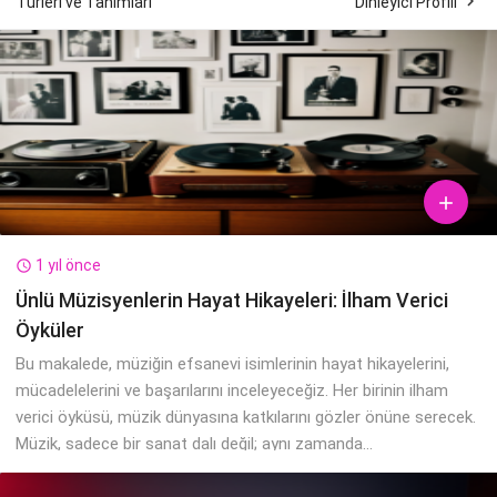

Türleri ve Tanımları
Dinleyici Profili

1 yıl önce

Ünlü Müzisyenlerin Hayat Hikayeleri: İlham Verici
Öyküler
Bu makalede, müziğin efsanevi isimlerinin hayat hikayelerini,
mücadelelerini ve başarılarını inceleyeceğiz. Her birinin ilham
verici öyküsü, müzik dünyasına katkılarını gözler önüne serecek.
Müzik, sadece bir sanat dalı değil; aynı zamanda...