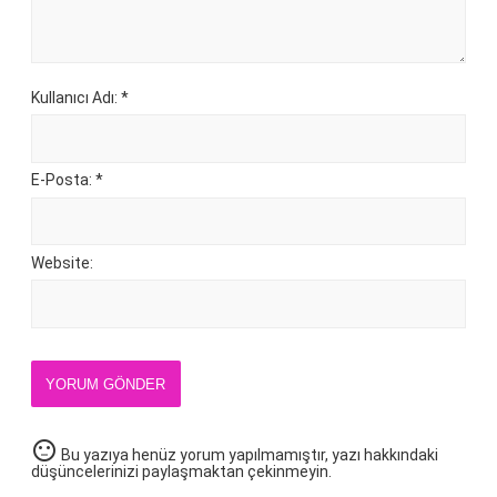
Kullanıcı Adı: *
E-Posta: *
Website:
YORUM GÖNDER
sentiment_neutral
Bu yazıya henüz yorum yapılmamıştır, yazı hakkındaki
düşüncelerinizi paylaşmaktan çekinmeyin.