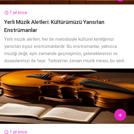
1 yıl önce

Yerli Müzik Aletleri: Kültürümüzü Yansıtan
Enstrümanlar
Yerli müzik aletleri, her bir melodisiyle kültürel kimliğimizi
yansıtan eşsiz enstrümanlardır. Bu enstrümanlar, yalnızca
müziği değil, aynı zamanda geçmişimizi, geleneklerimizi ve
duygularımızı da taşır. Türkiye’nin zengin müzik mirası, bu yerli...

1 yıl önce
