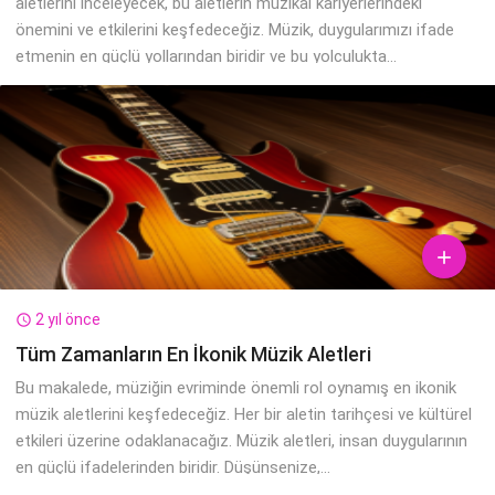
aletlerini inceleyecek, bu aletlerin müzikal kariyerlerindeki
önemini ve etkilerini keşfedeceğiz. Müzik, duygularımızı ifade
etmenin en güçlü yollarından biridir ve bu yolculukta...

2 yıl önce

Tüm Zamanların En İkonik Müzik Aletleri
Bu makalede, müziğin evriminde önemli rol oynamış en ikonik
müzik aletlerini keşfedeceğiz. Her bir aletin tarihçesi ve kültürel
etkileri üzerine odaklanacağız. Müzik aletleri, insan duygularının
en güçlü ifadelerinden biridir. Düşünsenize,...