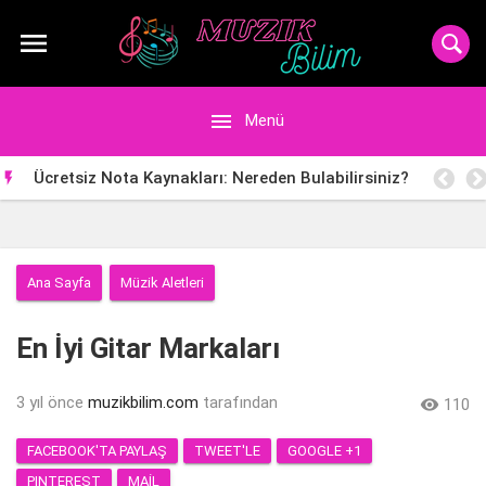


Menü
Ücretsiz Nota Kaynakları: Nereden Bulabilirsiniz?

Ana Sayfa
Müzik Aletleri
En İyi Gitar Markaları
3 yıl önce
muzikbilim.com
tarafından

110
FACEBOOK'TA PAYLAŞ
TWEET'LE
GOOGLE +1
PINTEREST
MAIL