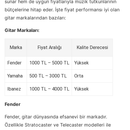
sunar hem de uygun fiyatlarıyla müzik tutkunlarının
bütçelerine hitap eder. İşte fiyat performansı iyi olan
gitar markalarından bazıları:
Gitar Markaları
:
Marka
Fiyat Aralığı
Kalite Derecesi
Fender
1000 TL – 5000 TL
Yüksek
Yamaha
500 TL – 3000 TL
Orta
Ibanez
1000 TL – 4000 TL
Yüksek
Fender
Fender, gitar dünyasında efsanevi bir markadır.
Özellikle Stratocaster ve Telecaster modelleri ile