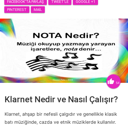
FACEBOOK'TA PAYLAŞ
TWEET'LE
GOOGLE +1
PINTEREST
MAIL

54
Klarnet Nedir ve Nasıl Çalışır?
Klarnet, ahşap bir nefesli çalgıdır ve genellikle klasik
batı müziğinde, cazda ve etnik müziklerde kullanılır.