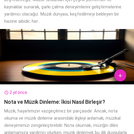
kaynaklar sunarak, şarkı çalma deneyimlerini geliştirmelerine
yardımcı olacağız. Müzik dünyası, keşfedilmeyi bekleyen bir
hazine gibidir; her...

2 yıl önce

Nota ve Müzik Dinleme: İkisi Nasıl Birleşir?
Müzik, hayatımızın vazgeçilmez bir parçasıdır. Ancak, nota
okuma ve müzik dinleme arasındaki ilişkiyi anlamak, müzikal
deneyimimizi zenginleştirebilir. Nota okumak, müziğin dilini
anlamamıza yardımcı olurken, müzik dinlemek bu dili duygularla