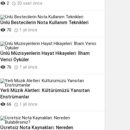

2
20 saat önce

Ünlü Bestecilerin Nota Kullanım Teknikleri

70
1 yıl önce

Ünlü Müzisyenlerin Hayat Hikayeleri: İlham
Verici Öyküler

76
1 yıl önce

Yerli Müzik Aletleri: Kültürümüzü Yansıtan
Enstrümanlar

66
1 yıl önce

Ücretsiz Nota Kaynakları: Nereden