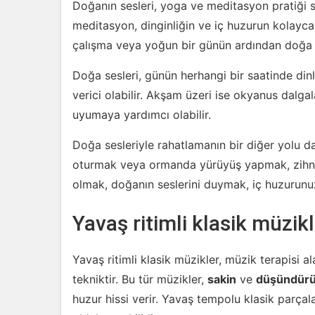
Doğanın sesleri, yoga ve meditasyon pratiği sı
meditasyon, dinginliğin ve iç huzurun kolayca 
çalışma veya yoğun bir günün ardından doğa se
Doğa sesleri, günün herhangi bir saatinde dinle
verici olabilir. Akşam üzeri ise okyanus dalgala
uyumaya yardımcı olabilir.
Doğa sesleriyle rahatlamanın bir diğer yolu d
oturmak veya ormanda yürüyüş yapmak, zihni rah
olmak, doğanın seslerini duymak, iç huzurunuz
Yavaş ritimli klasik müzik
Yavaş ritimli klasik müzikler, müzik terapisi a
tekniktir. Bu tür müzikler,
sakin
ve
düşündür
huzur hissi verir. Yavaş tempolu klasik parça