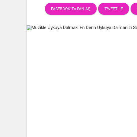
FACEBOOK'TA PAYLAŞ
TWEET'LE