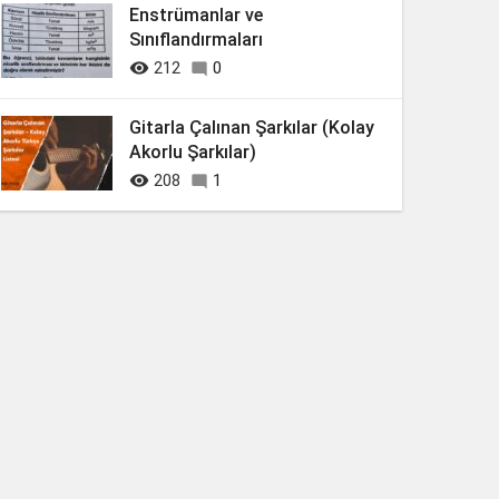
Enstrümanlar ve
Sınıflandırmaları

212
0

Gitarla Çalınan Şarkılar (Kolay
Akorlu Şarkılar)

208
1
