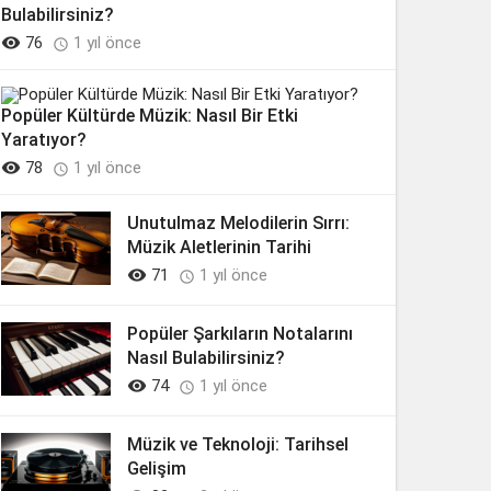
Bulabilirsiniz?

76
1 yıl önce

Popüler Kültürde Müzik: Nasıl Bir Etki
Yaratıyor?

78
1 yıl önce

Unutulmaz Melodilerin Sırrı:
Müzik Aletlerinin Tarihi

71
1 yıl önce

Popüler Şarkıların Notalarını
Nasıl Bulabilirsiniz?

74
1 yıl önce

Müzik ve Teknoloji: Tarihsel
Gelişim