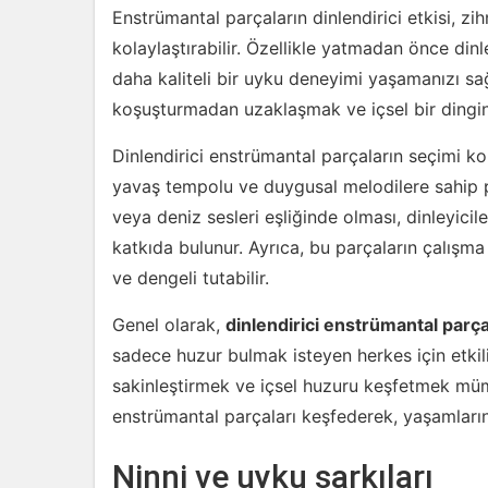
Enstrümantal parçaların dinlendirici etkisi, z
kolaylaştırabilir. Özellikle yatmadan önce dinl
daha kaliteli bir uyku deneyimi yaşamanızı sağ
koşuşturmadan uzaklaşmak ve içsel bir dinginli
Dinlendirici enstrümantal parçaların seçimi ko
yavaş tempolu ve duygusal melodilere sahip par
veya deniz sesleri eşliğinde olması, dinleyic
katkıda bulunur. Ayrıca, bu parçaların çalışma
ve dengeli tutabilir.
Genel olarak,
dinlendirici enstrümantal parça
sadece huzur bulmak isteyen herkes için etkili
sakinleştirmek ve içsel huzuru keşfetmek mümkü
enstrümantal parçaları keşfederek, yaşamlarına 
Ninni ve uyku şarkıları