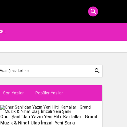
CEL
search
Son Yazılar
Popüler Yazılar
Onur Şanlı’dan Yazın Yeni Hiti: Kartallar | Grand
Müzik & Nihat Ulaş İmzalı Yeni Şarkı