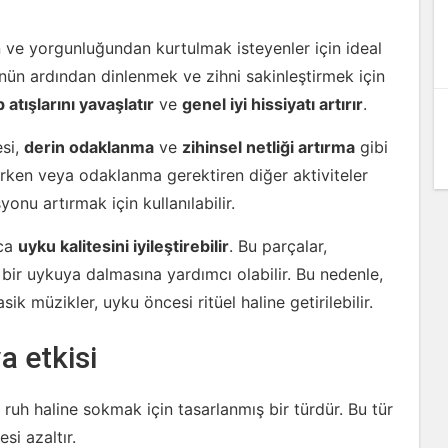
n ve yorgunluğundan kurtulmak isteyenler için ideal
ünün ardından dinlenmek ve zihni sakinleştirmek için
p atışlarını yavaşlatır
ve
genel iyi hissiyatı artırır
.
esi,
derin odaklanma
ve
zihinsel netliği artırma
gibi
ışırken veya odaklanma gerektiren diğer aktiviteler
onu artırmak için kullanılabilir.
ıca
uyku kalitesini iyileştirebilir
. Bu parçalar,
bir uykuya dalmasına yardımcı olabilir. Bu nedenle,
k müzikler, uyku öncesi ritüel haline getirilebilir.
a etkisi
 ruh haline sokmak için tasarlanmış bir türdür. Bu tür
esi azaltır.