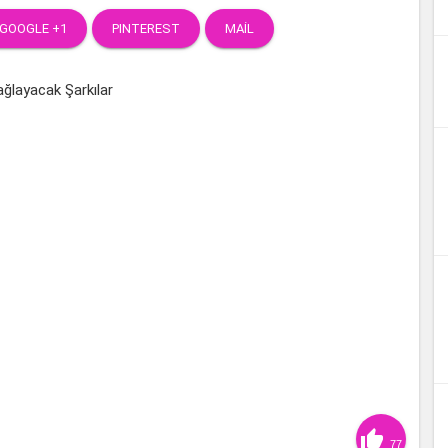
GOOGLE +1
PINTEREST
MAIL

77