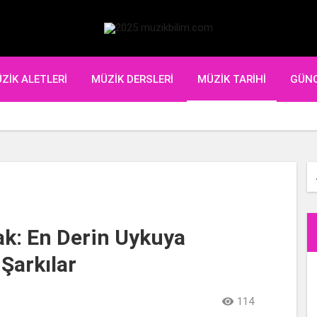
ZIK ALETLERI
MÜZIK DERSLERI
MÜZIK TARIHI
GÜN
?
?
k: En Derin Uykuya
Şarkılar

114