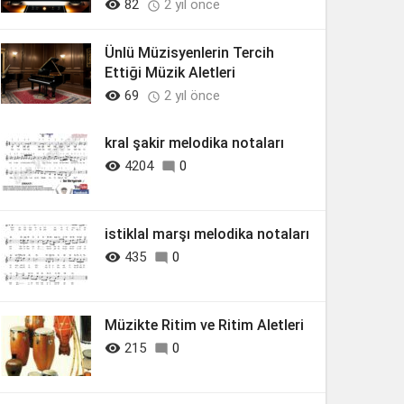

82
2 yıl önce

Ünlü Müzisyenlerin Tercih
Ettiği Müzik Aletleri

69
2 yıl önce

kral şakir melodika notaları

4204
0

istiklal marşı melodika notaları

435
0

Müzikte Ritim ve Ritim Aletleri

215
0
