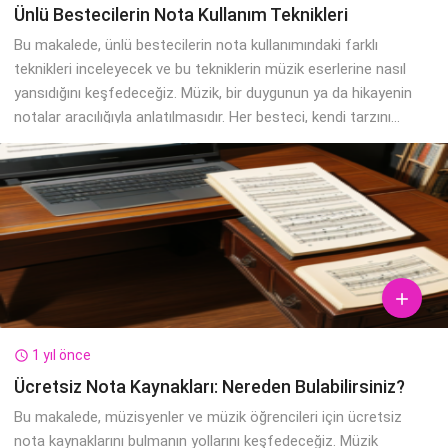
Ünlü Bestecilerin Nota Kullanım Teknikleri
Bu makalede, ünlü bestecilerin nota kullanımındaki farklı
teknikleri inceleyecek ve bu tekniklerin müzik eserlerine nasıl
yansıdığını keşfedeceğiz. Müzik, bir duygunun ya da hikayenin
notalar aracılığıyla anlatılmasıdır. Her besteci, kendi tarzını...

1 yıl önce

Ücretsiz Nota Kaynakları: Nereden Bulabilirsiniz?
Bu makalede, müzisyenler ve müzik öğrencileri için ücretsiz
nota kaynaklarını bulmanın yollarını keşfedeceğiz. Müzik