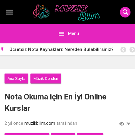


Menü
Ücretsiz Nota Kaynakları: Nereden Bulabilirsiniz?

Ana Sayfa
Müzik Dersleri
Nota Okuma için En İyi Online
Kurslar
2 yıl önce
muzikbilim.com
tarafından

76