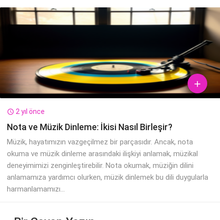

2 yıl önce

Nota ve Müzik Dinleme: İkisi Nasıl Birleşir?
Müzik, hayatımızın vazgeçilmez bir parçasıdır. Ancak, nota
okuma ve müzik dinleme arasındaki ilişkiyi anlamak, müzikal
deneyimimizi zenginleştirebilir. Nota okumak, müziğin dilini
anlamamıza yardımcı olurken, müzik dinlemek bu dili duygularla
harmanlamamızı...