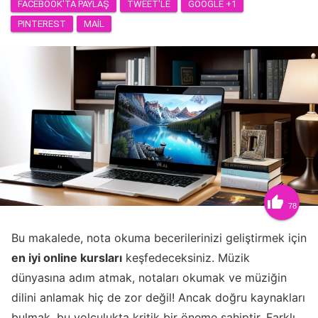
FACEBOOK'TA PAYLAŞ
TWEET'LE
GOOGLE +1
PINTEREST
MAIL

78
Bu makalede, nota okuma becerilerinizi geliştirmek için
en iyi online kursları
keşfedeceksiniz. Müzik
dünyasına adım atmak, notaları okumak ve müziğin
dilini anlamak hiç de zor değil! Ancak doğru kaynakları
bulmak, bu yolculukta kritik bir öneme sahiptir. Farklı