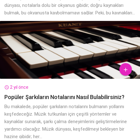
dünyası, notalarla dolu bir okyanus gibidir; doğru kaynakları
bulmak, bu okyanusta kaybolmamayı sağlar. Peki, bu kaynakları...

2 yıl önce

Popüler Şarkıların Notalarını Nasıl Bulabilirsiniz?
Bu makalede, popüler şarkıların notalarını bulmanın yollarını
keşfedeceğiz. Müzik tutkunları için çeşitli yöntemler ve
kaynaklar sunarak, şarkı çalma deneyimlerini geliştirmelerine
yardımcı olacağız. Müzik dünyası, keşfedilmeyi bekleyen bir
hazine gibidir; her...