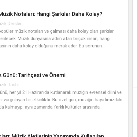
...
Müzik Notaları: Hangi Şarkılar Daha Kolay?
zik Dersleri
opüler müzik notaları ve çalması daha kolay olan şarkılar
 verilecek. Müzik dünyasına adım atan birçok insan, hangi
masının daha kolay olduğunu merak eder. Bu sorunun...
 Günü: Tarihçesi ve Önemi
zik Tarihi
nü, her yıl 21 Haziran‘da kutlanarak müziğin evrensel dilini ve
i vurgulayan bir etkinliktir. Bu özel gün, müziğin hayatımızdaki
la kalmayıp, aynı zamanda farklı kültürler arasında...
ırları: Müzik Aletlerinin Yapımında Kullanılan