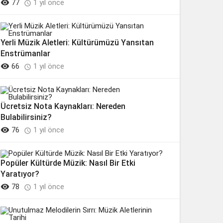

77
1 yıl önce

Yerli Müzik Aletleri: Kültürümüzü Yansıtan
Enstrümanlar

66
1 yıl önce

Ücretsiz Nota Kaynakları: Nereden
Bulabilirsiniz?

76
1 yıl önce

Popüler Kültürde Müzik: Nasıl Bir Etki
Yaratıyor?

78
1 yıl önce
