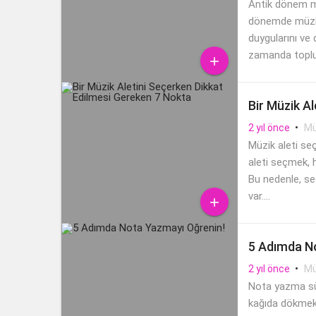
Antik dönem müz
dönemde müzik,
duygularını ve 
zamanda toplu

Bir Müzik A
•
Mü
2 yıl önce
Müzik aleti se
aleti seçmek, 
Bu nedenle, se
var....

5 Adımda N
•
Mü
2 yıl önce
Nota yazma süre
kağıda dökmek,