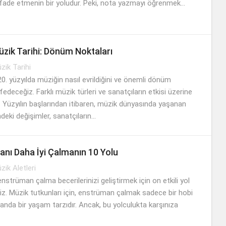
ı ifade etmenin bir yoludur. Peki, nota yazmayı öğrenmek...
üzik Tarihi: Dönüm Noktaları
zik Tarihi
0. yüzyılda müziğin nasıl evrildiğini ve önemli dönüm
fedeceğiz. Farklı müzik türleri ve sanatçıların etkisi üzerine
 Yüzyılın başlarından itibaren, müzik dünyasında yaşanan
deki değişimler, sanatçıların...
anı Daha İyi Çalmanın 10 Yolu
zik Aletleri
strüman çalma becerilerinizi geliştirmek için on etkili yol
z. Müzik tutkunları için, enstrüman çalmak sadece bir hobi
manda bir yaşam tarzıdır. Ancak, bu yolculukta karşınıza