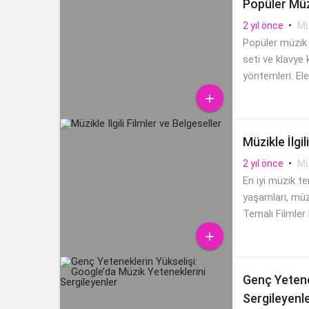
Popüler Müzi
•
Mü
2 yıl önce
Popüler müzik a
seti ve klavye k
yöntemleri. Ele

Müzikle İlgil
•
Mü
2 yıl önce
En iyi müzik te
yaşamları, müzi
Temalı Filmler 

Genç Yetene
Sergileyenl