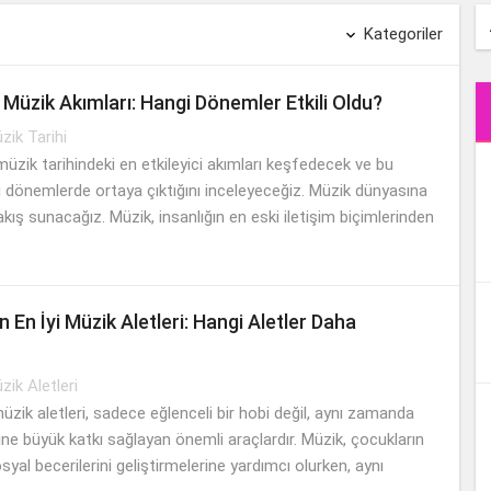
Kategoriler

i Müzik Akımları: Hangi Dönemler Etkili Oldu?
zik Tarihi
üzik tarihindeki en etkileyici akımları keşfedecek ve bu
i dönemlerde ortaya çıktığını inceleyeceğiz. Müzik dünyasına
bakış sunacağız. Müzik, insanlığın en eski iletişim biçimlerinden
n En İyi Müzik Aletleri: Hangi Aletler Daha
zik Aletleri
üzik aletleri, sadece eğlenceli bir hobi değil, aynı zamanda
ine büyük katkı sağlayan önemli araçlardır. Müzik, çocukların
yal becerilerini geliştirmelerine yardımcı olurken, aynı