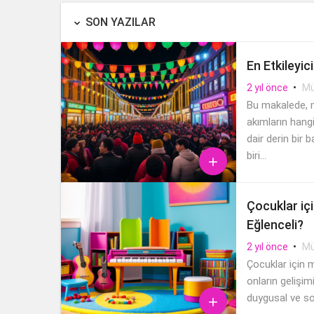
SON YAZILAR

En Etkileyic
•
Mü
2 yıl önce
Bu makalede, m
akımların hang
dair derin bir 
biri...

Çocuklar içi
Eğlenceli?
•
Mü
2 yıl önce
Çocuklar için m
onların gelişim
duygusal ve sos
