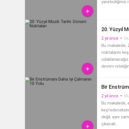
yaratıcılığınız

20. Yüzyıl M
•
Mü
2 yıl önce
Bu makalede, 2
noktalarını keş
odaklanacağız.
devrim niteliğin

Bir Enstrüm
•
Mü
2 yıl önce
Bu makalede, en
keşfedeceksini
değil; aynı za
çıkacak...
