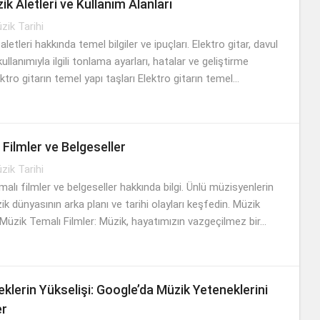
k Aletleri ve Kullanım Alanları
zik Tarihi
letleri hakkında temel bilgiler ve ipuçları. Elektro gitar, davul
ullanımıyla ilgili tonlama ayarları, hatalar ve geliştirme
ktro gitarın temel yapı taşları Elektro gitarın temel...
i Filmler ve Belgeseller
zik Tarihi
malı filmler ve belgeseller hakkında bilgi. Ünlü müzisyenlerin
k dünyasının arka planı ve tarihi olayları keşfedin. Müzik
Müzik Temalı Filmler: Müzik, hayatımızın vazgeçilmez bir...
klerin Yükselişi: Google’da Müzik Yeteneklerini
er