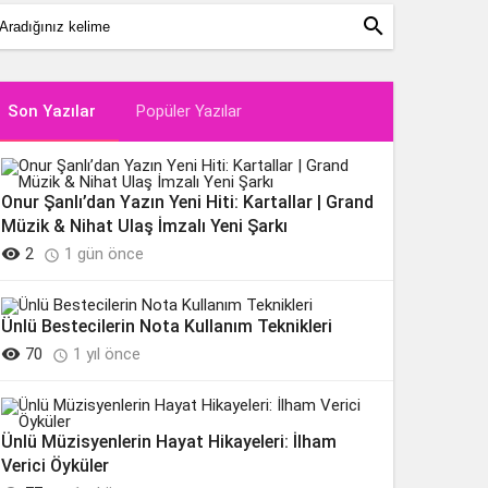
search
Son Yazılar
Popüler Yazılar
Onur Şanlı’dan Yazın Yeni Hiti: Kartallar | Grand
Müzik & Nihat Ulaş İmzalı Yeni Şarkı

2
1 gün önce

Ünlü Bestecilerin Nota Kullanım Teknikleri

70
1 yıl önce

Ünlü Müzisyenlerin Hayat Hikayeleri: İlham
Verici Öyküler