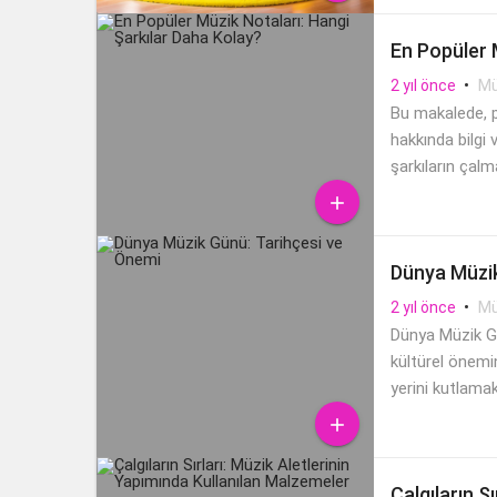
zamanda motor
En Popüler 
•
Mü
2 yıl önce
Bu makalede, p
hakkında bilgi
şarkıların çal

Dünya Müzik
•
Mü
2 yıl önce
Dünya Müzik Gü
kültürel önemin
yerini kutlamak

Çalgıların S