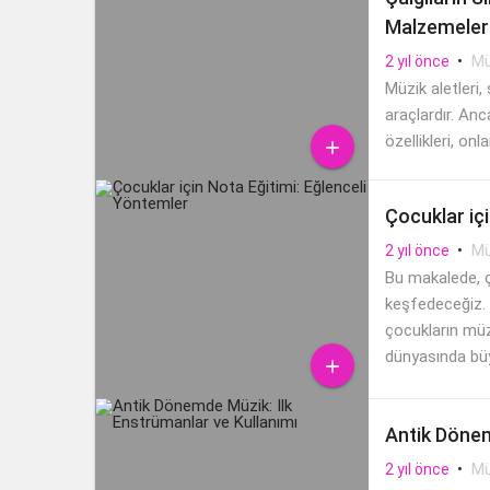
Malzemeler
•
Mü
2 yıl önce
Müzik aletleri
araçlardır. Anc
özellikleri, on

malzeme, müzik
Çocuklar iç
•
Mü
2 yıl önce
Bu makalede, ç
keşfedeceğiz. F
çocukların müzi
dünyasında büyül

Antik Dönem
•
Mü
2 yıl önce