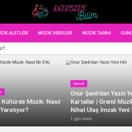
ZIK ALETLERI
MÜZIK DERSLERI
MÜZIK TARIHI
GÜN
iz?
Güncel
hi
Onur Şanlı’dan Yazın Ye
 Kültürde Müzik: Nasıl
Kartallar | Grand Müzi
 Yaratıyor?
Nihat Ulaş İmzalı Yeni 
1 gün önce