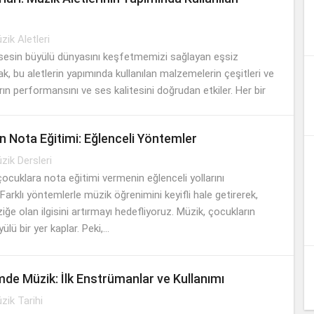
zik Aletleri
, sesin büyülü dünyasını keşfetmemizi sağlayan eşsiz
ak, bu aletlerin yapımında kullanılan malzemelerin çeşitleri ve
ların performansını ve ses kalitesini doğrudan etkiler. Her bir
al deneyimimizi...
in Nota Eğitimi: Eğlenceli Yöntemler
zik Dersleri
ocuklara nota eğitimi vermenin eğlenceli yollarını
arklı yöntemlerle müzik öğrenimini keyifli hale getirerek,
ğe olan ilgisini artırmayı hedefliyoruz. Müzik, çocukların
ü bir yer kaplar. Peki,...
de Müzik: İlk Enstrümanlar ve Kullanımı
zik Tarihi