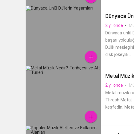
Dünyaca Ünl
•
Mü
2 yıl önce
Dünyaca ünlü D
başarı yolculuğ
DJlik mesleğin
disk jokeylik...

Metal Müzik 
•
Mü
2 yıl önce
Metal müzik ned
Thrash Metal, 
keşfedin. Meta
