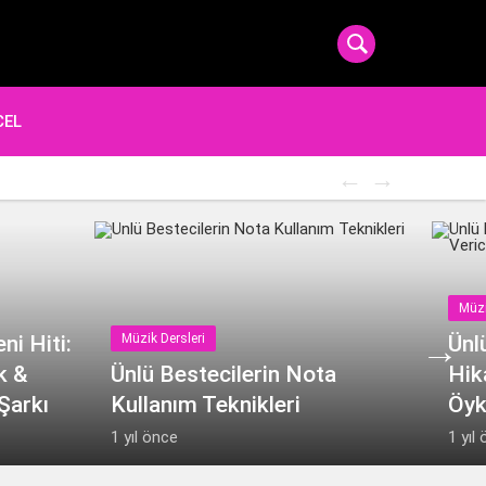
CEL
Popüler Şa
Müzi
ni Hiti:
Müzik Dersleri
Ünl
k &
Ünlü Bestecilerin Nota
Hik
Şarkı
Kullanım Teknikleri
Öyk
1 yıl önce
1 yıl