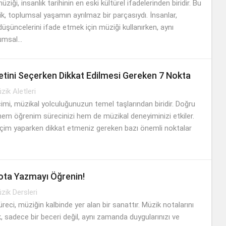
iği, insanlık tarihinin en eski kültürel ifadelerinden biridir. Bu
 toplumsal yaşamın ayrılmaz bir parçasıydı. İnsanlar,
düşüncelerini ifade etmek için müziği kullanırken, aynı
msal...
letini Seçerken Dikkat Edilmesi Gereken 7 Nokta
zik Aletleri
çimi, müzikal yolculuğunuzun temel taşlarından biridir. Doğru
hem öğrenim sürecinizi hem de müzikal deneyiminizi etkiler.
çim yaparken dikkat etmeniz gereken bazı önemli noktalar
ota Yazmayı Öğrenin!
zik Dersleri
ci, müziğin kalbinde yer alan bir sanattır. Müzik notalarını
 sadece bir beceri değil, aynı zamanda duygularınızı ve