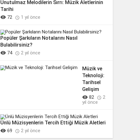
Unutulmaz Melodilerin Sırrı: Müzik Aletlerinin
Tarihi

72
1 yıl önce

Popüler Şarkıların Notalarını Nasıl
Bulabilirsiniz?

74
2 yıl önce

Müzik ve
Teknoloji:
Tarihsel
Gelişim

82
2

yıl önce
Ünlü Müzisyenlerin Tercih Ettiği Müzik Aletleri

69
2 yıl önce
