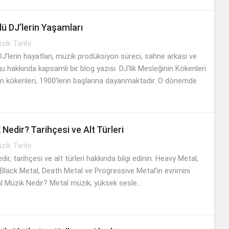
ü DJ’lerin Yaşamları
zik Tarihi
J’lerin hayatları, müzik prodüksiyon süreci, sahne arkası ve
u hakkında kapsamlı bir blog yazısı. DJ’lik Mesleğinin Kökenleri
in kökenleri, 1900’lerin başlarına dayanmaktadır. O dönemde
Nedir? Tarihçesi ve Alt Türleri
zik Tarihi
ir, tarihçesi ve alt türleri hakkında bilgi edinin. Heavy Metal,
Black Metal, Death Metal ve Progressive Metal’in evrimini
l Müzik Nedir? Metal müzik, yüksek sesle...