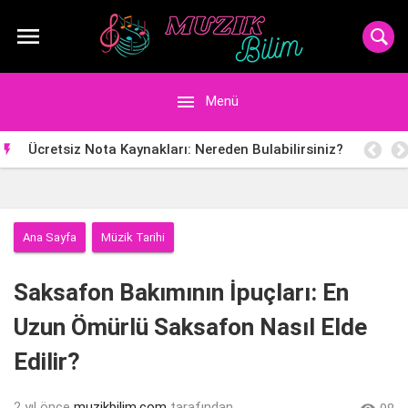


Menü
Ücretsiz Nota Kaynakları: Nereden Bulabilirsiniz?

Ana Sayfa
Müzik Tarihi
Saksafon Bakımının İpuçları: En
Uzun Ömürlü Saksafon Nasıl Elde
Edilir?
2 yıl önce
muzikbilim.com
tarafından