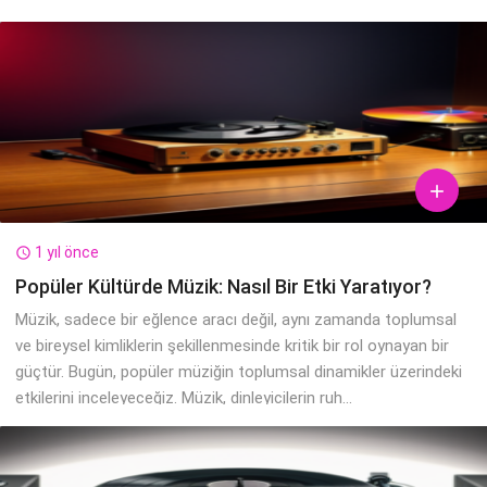

1 yıl önce

Popüler Kültürde Müzik: Nasıl Bir Etki Yaratıyor?
Müzik, sadece bir eğlence aracı değil, aynı zamanda toplumsal
ve bireysel kimliklerin şekillenmesinde kritik bir rol oynayan bir
güçtür. Bugün, popüler müziğin toplumsal dinamikler üzerindeki
etkilerini inceleyeceğiz. Müzik, dinleyicilerin ruh...