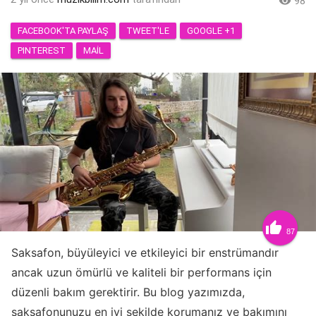

98
FACEBOOK'TA PAYLAŞ
TWEET'LE
GOOGLE +1
PINTEREST
MAIL

87
Saksafon, büyüleyici ve etkileyici bir enstrümandır
ancak uzun ömürlü ve kaliteli bir performans için
düzenli bakım gerektirir. Bu blog yazımızda,
saksafonunuzu en iyi şekilde korumanız ve bakımını