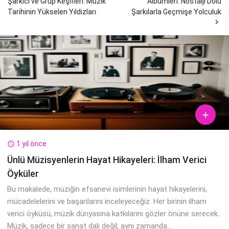
Şarkıcı ve Grup Keşifleri: Müzik
Albümleri: Nostalji Dolu
Tarihinin Yükselen Yıldızları
Şarkılarla Geçmişe Yolculuk


1 yıl önce

Ünlü Müzisyenlerin Hayat Hikayeleri: İlham Verici
Öyküler
Bu makalede, müziğin efsanevi isimlerinin hayat hikayelerini,
mücadelelerini ve başarılarını inceleyeceğiz. Her birinin ilham
verici öyküsü, müzik dünyasına katkılarını gözler önüne serecek.
Müzik, sadece bir sanat dalı değil; aynı zamanda...