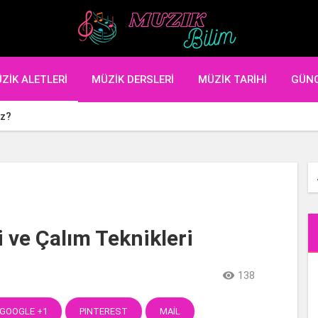
ZIK ALETLERI
MÜZIK DERSLERI
MÜZIK TARIHI
GÜN
iz?
 ve Çalım Teknikleri

138
GOOGLE +1
PINTEREST
MAIL