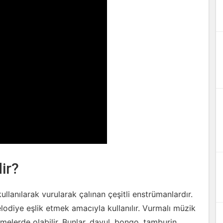
ir?
ullanılarak vurularak çalınan çeşitli enstrümanlardır.
elodiye eşlik etmek amacıyla kullanılır. Vurmalı müzik
emelerde olabilir. Bunlar, davul, bongo, tamburin,