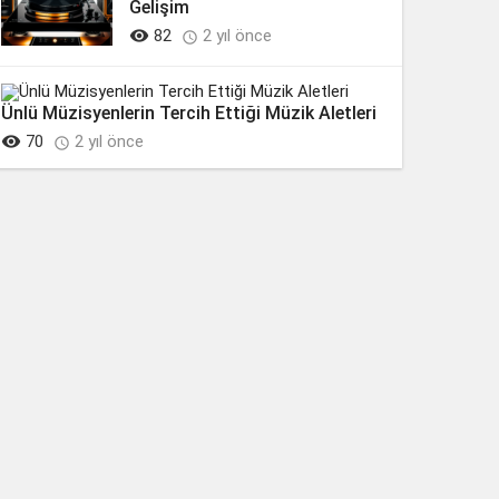
Gelişim

82
2 yıl önce

Ünlü Müzisyenlerin Tercih Ettiği Müzik Aletleri

70
2 yıl önce
