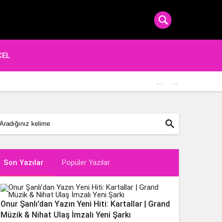
CEL
Popüler Şa
search
Son Yazılar
Popüler Yazılar
Onur Şanlı’dan Yazın Yeni Hiti: Kartallar | Grand
Müzik & Nihat Ulaş İmzalı Yeni Şarkı