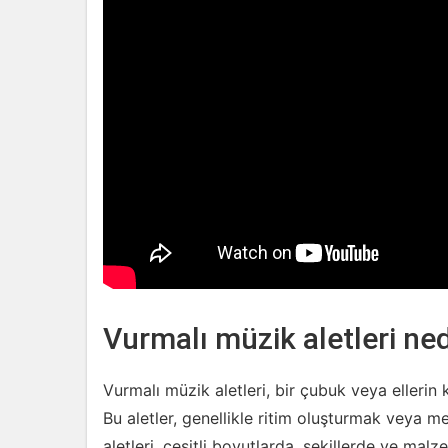
Vurmalı müzik aletleri ned
Vurmalı müzik aletleri, bir çubuk veya ellerin k
Bu aletler, genellikle ritim oluşturmak veya m
aletleri, çeşitli boyutlarda, şekillerde ve malz