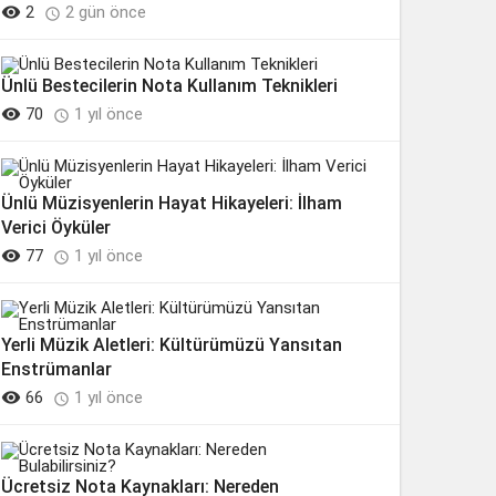

2
2 gün önce

Ünlü Bestecilerin Nota Kullanım Teknikleri

70
1 yıl önce

Ünlü Müzisyenlerin Hayat Hikayeleri: İlham
Verici Öyküler

77
1 yıl önce

Yerli Müzik Aletleri: Kültürümüzü Yansıtan
Enstrümanlar

66
1 yıl önce

Ücretsiz Nota Kaynakları: Nereden