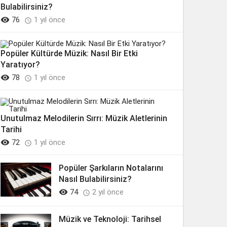
Bulabilirsiniz?

76
1 yıl önce

Popüler Kültürde Müzik: Nasıl Bir Etki
Yaratıyor?

78
1 yıl önce

Unutulmaz Melodilerin Sırrı: Müzik Aletlerinin
Tarihi

72
1 yıl önce

Popüler Şarkıların Notalarını
Nasıl Bulabilirsiniz?

74
2 yıl önce

Müzik ve Teknoloji: Tarihsel