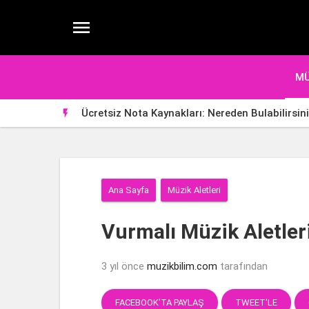

MÜ
Ücretsiz Nota Kaynakları: Nereden Bulabilirsin

Ana Sayfa
Müzik Aletleri
Vurmalı Müzik Aletleri
3 yıl önce
muzikbilim.com
tarafından
FACEBOOK'TA PAYLAŞ
TWEET'LE