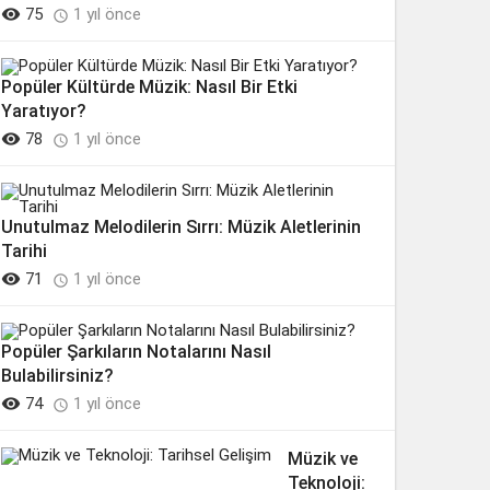

75
1 yıl önce

Popüler Kültürde Müzik: Nasıl Bir Etki
Yaratıyor?

78
1 yıl önce

Unutulmaz Melodilerin Sırrı: Müzik Aletlerinin
Tarihi

71
1 yıl önce

Popüler Şarkıların Notalarını Nasıl
Bulabilirsiniz?

74
1 yıl önce

Müzik ve
Teknoloji: