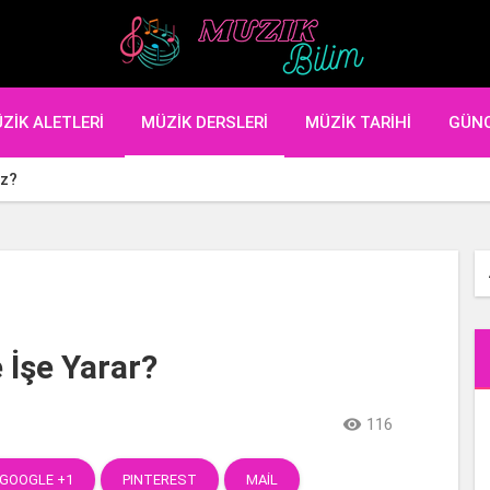
ZIK ALETLERI
MÜZIK DERSLERI
MÜZIK TARIHI
GÜN
iz?
 İşe Yarar?

116
GOOGLE +1
PINTEREST
MAIL