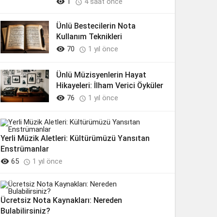

1
4 saat önce

Ünlü Bestecilerin Nota
Kullanım Teknikleri

70
1 yıl önce

Ünlü Müzisyenlerin Hayat
Hikayeleri: İlham Verici Öyküler

76
1 yıl önce

Yerli Müzik Aletleri: Kültürümüzü Yansıtan
Enstrümanlar

65
1 yıl önce

Ücretsiz Nota Kaynakları: Nereden
Bulabilirsiniz?