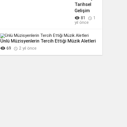
Tarihsel
Gelişim

81
1

yıl önce
Ünlü Müzisyenlerin Tercih Ettiği Müzik Aletleri

69
2 yıl önce
