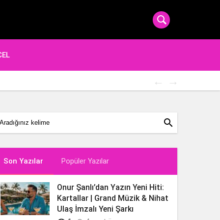
CEL
Popüler Şa
search
Son Yazılar
Popüler Yazılar
Onur Şanlı’dan Yazın Yeni Hiti:
Kartallar | Grand Müzik & Nihat
Ulaş İmzalı Yeni Şarkı