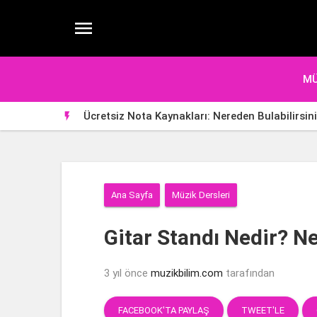

MÜ
Ücretsiz Nota Kaynakları: Nereden Bulabilirsin

Ana Sayfa
Müzik Dersleri
Gitar Standı Nedir? Ne
3 yıl önce
muzikbilim.com
tarafından
FACEBOOK'TA PAYLAŞ
TWEET'LE