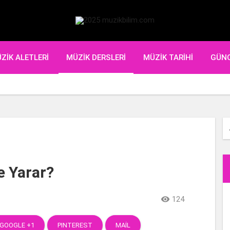
ZIK ALETLERI
MÜZIK DERSLERI
MÜZIK TARIHI
GÜN
?
?
e Yarar?

124
GOOGLE +1
PINTEREST
MAIL