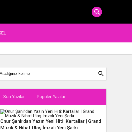
CEL
search
Son Yazılar
Popüler Yazılar
Onur Şanlı’dan Yazın Yeni Hiti: Kartallar | Grand
Müzik & Nihat Ulaş İmzalı Yeni Şarkı