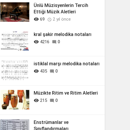
Ünlü Müzisyenlerin Tercih
Ettiği Müzik Aletleri

69
2 yıl önce

kral şakir melodika notaları

4216
0

istiklal marşı melodika notaları

435
0

Müzikte Ritim ve Ritim Aletleri

215
0

Enstrümanlar ve
Sınıflandırmaları