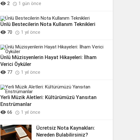

2
1 gün önce

Ünlü Bestecilerin Nota Kullanım Teknikleri

70
1 yıl önce

Ünlü Müzisyenlerin Hayat Hikayeleri: İlham
Verici Öyküler

77
1 yıl önce

Yerli Müzik Aletleri: Kültürümüzü Yansıtan
Enstrümanlar

66
1 yıl önce

Ücretsiz Nota Kaynakları:
Nereden Bulabilirsiniz?