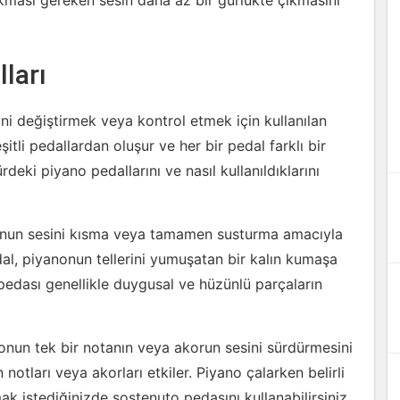
ıkması gereken sesin daha az bir gürlükte çıkmasını
lları
ini değiştirmek veya kontrol etmek için kullanılan
itli pedallardan oluşur ve her bir pedal farklı bir
ürdeki piyano pedallarını ve nasıl kullanıldıklarını
nonun sesini kısma veya tamamen susturma amacıyla
edal, piyanonun tellerini yumuşatan bir kalın kumaşa
pedası genellikle duygusal ve hüzünlü parçaların
onun tek bir notanın veya akorun sesini sürdürmesini
notları veya akorları etkiler. Piyano çalarken belirli
k istediğinizde sostenuto pedasını kullanabilirsiniz.