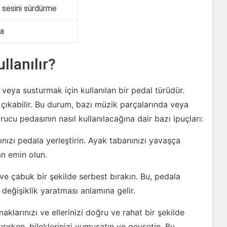
 sesini sürdürme
ma
llanılır?
eya susturmak için kullanılan bir pedal türüdür.
 çıkabilir. Bu durum, bazı müzik parçalarında veya
rucu pedasının nasıl kullanılacağına dair bazı ipuçları:
nızı pedala yerleştirin. Ayak tabanınızı yavaşça
n emin olun.
ve çabuk bir şekilde serbest bırakın. Bu, pedala
 değişiklik yaratması anlamına gelir.
larınızı ve ellerinizi doğru ve rahat bir şekilde
tırırken, bileklerinizi yumuşatın ve gevşetin. Bu,