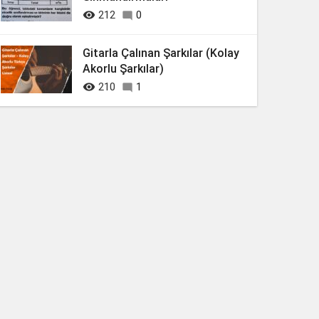

212
0

Gitarla Çalınan Şarkılar (Kolay
Akorlu Şarkılar)

210
1
