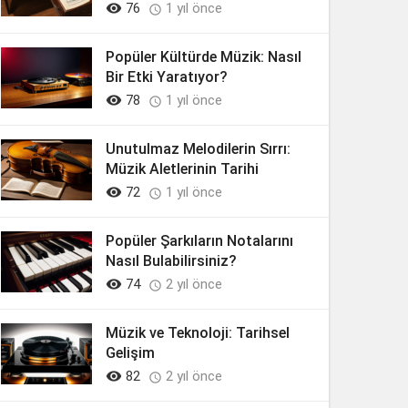

76
1 yıl önce

Popüler Kültürde Müzik: Nasıl
Bir Etki Yaratıyor?

78
1 yıl önce

Unutulmaz Melodilerin Sırrı:
Müzik Aletlerinin Tarihi

72
1 yıl önce

Popüler Şarkıların Notalarını
Nasıl Bulabilirsiniz?

74
2 yıl önce

Müzik ve Teknoloji: Tarihsel
Gelişim

82
2 yıl önce
