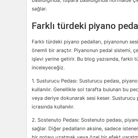
basıldığında, tuşlara basıldığında normalde ç
sağlar.
Farklı türdeki piyano peda
Farklı türdeki piyano pedalları, piyanonun ses
önemli bir araçtır. Piyanonun pedal sistemi, çeş
işlevi yerine getirir. Bu blog yazısında, farklı t
inceleyeceğiz.
1. Susturucu Pedası: Susturucu pedası, piya
kullanılır. Genellikle sol tarafta bulunan bu p
veya deriye dokunarak sesi keser. Susturucu 
icrasında kullanılır.
2. Sostenuto Pedası: Sostenuto pedası, piyan
sağlar. Diğer pedalların aksine, sadece istenen 
bir notayı uzatmak veya özel bir efekt yaratma