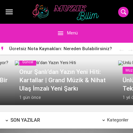


Menü
Ücretsiz Nota Kaynakları: Nereden Bulabilirsiniz?

Güncel
Onur Şanlı’dan Yazın Yeni Hiti:
Müzi
Bir
Kartallar | Grand Müzik & Nihat
Ünl
Ulaş İmzalı Yeni Şarkı
Tek
1 gün önce
1 yıl
SON YAZILAR
Kategoriler

