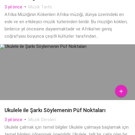
•
Müzik Tarihi
3 yıl önce
Afrika Müziğinin Kökenleri Afrika müziği, dünya üzerindeki en
eski ve en etkileyici müzik türlerinden biridir. Bu müziğin kökleri,
binlerce yıl öncesine dayanmaktadır ve Afrika’nın geniş
coğrafyası boyunca çeşitli kültürler tarafından...

Ukulele ile Şarkı Söylemenin Püf Noktaları
•
Müzik Dersleri
3 yıl önce
Ukulele çalmak için temel bilgiler Ukulele çalmaya başlamak için
temel bilgileri öğrenmek önemlidir. Ukulele, telli bir çalgı olan bir